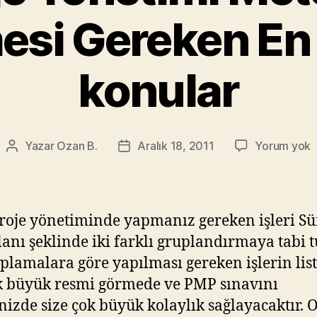
mesi Gereken En
konular
P
Yazar
Ozan B.
Aralık 18, 2011
Yorum yok
Yazının
Yazı
P
yazarı
tarihi
Y
M
B
roje yönetiminde yapmanız gereken işleri Sü
G
alanı şeklinde iki farklı gruplandırmaya tabi t
E
plamalara göre yapılması gereken işlerin list
T
k
 büyük resmi görmede ve PMP sınavını
izde size çok büyük kolaylık sağlayacaktır. 