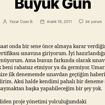
Büyük Gün
Büyük
Yazar
Ozan B.
Aralık 18, 2011
bir yorum
Yazının
Yazı
Gün
yazarı
tarihi
için
saat onda bir sene önce almaya karar verdiğ
rtifikası sınavına giriyorum. İyi hazırlandığ
müyorum. Ama bunun farkında olarak sınav
 beni rahatsız etmiyor ya da germiyor. Uma
size ilk denememde sınavdan geçtiğim haber
lirim. Aksi halde kendimi pahalı bir deneme 
saymaktan başka yapabileceğim bir şey yok.
iden proje yönetimi yolculuğumdaki