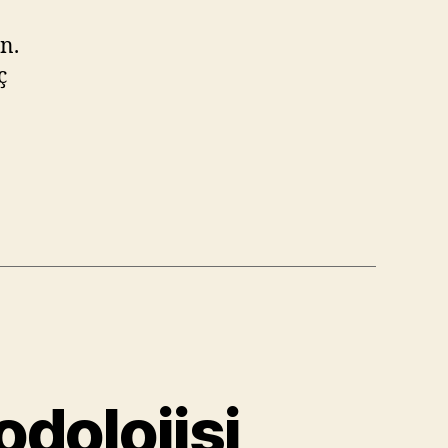
n.
ç
odolojisi