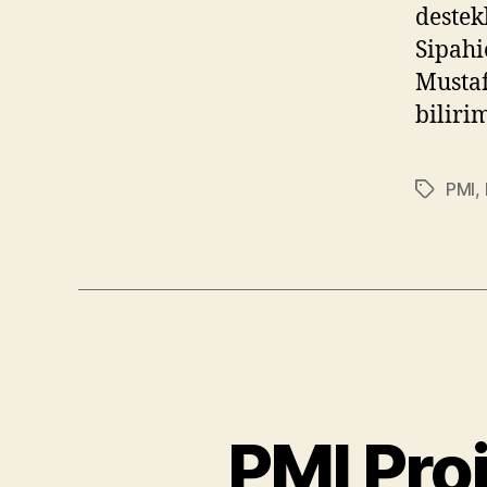
destek
Sipahi
Mustaf
biliri
PMI
,
Etiketler
PMI Proj