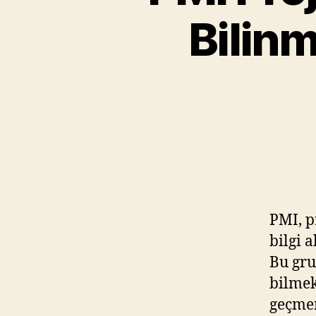
Bilin
PMI, p
bilgi 
Bu gru
bilmek
geçmen