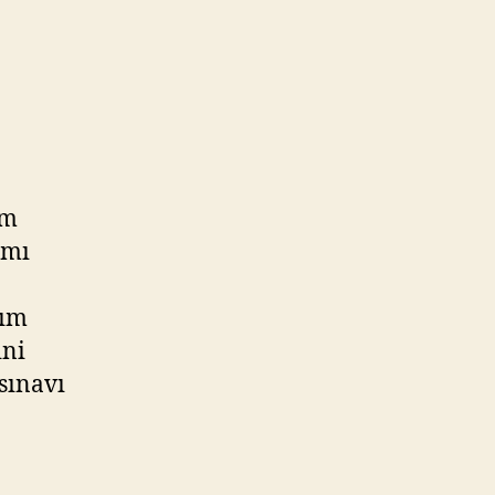
im
ımı
rım
ini
sınavı