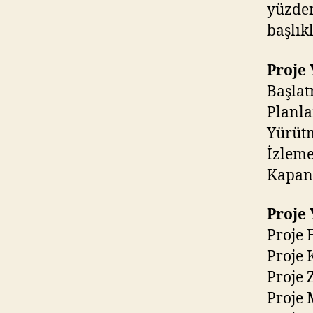
yüzden
başlık
Proje 
Başla
Planl
Yürüt
İzleme
Kapan
Proje 
Proje 
Proje
Proje
Proje 