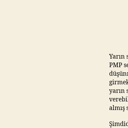
Yarın 
PMP se
düşün
girmek
yarın 
verebi
almış 
Şimdid