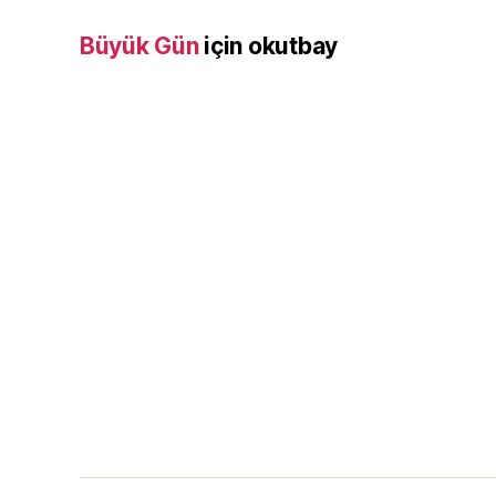
Büyük Gün
için
okutbay