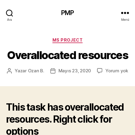
PMP
Ara
Menü
Kategoriler
MS PROJECT
Overallocated resources
Ove
Yazar
Ozan B.
Mayıs 23, 2020
Yorum yok
Yazının
Yazı
res
yazarı
tarihi
This task has overallocated
resources. Right click for
options